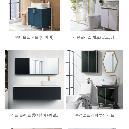
템버보드 세트 (네이비)
새틴글라스 세트(골드, 상..
심플 블랙 플랩여닫이+벽걸..
흑경골드 상하부장 세트