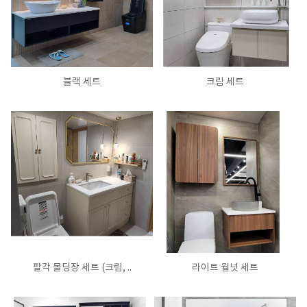
블랙 세트
크림 세트
팔각 몰딩장 세트 (크림, ..
라이트 월넛 세트