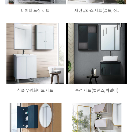
네이비 도장 세트
새틴글라스 세트(골드, 상..
심플 무광화이트 세트
흑경 세트(밸런스,벽걸이)