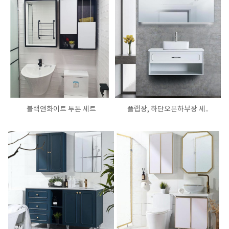
블랙앤화이트 투톤 세트
플랩장, 하단오픈하부장 세..