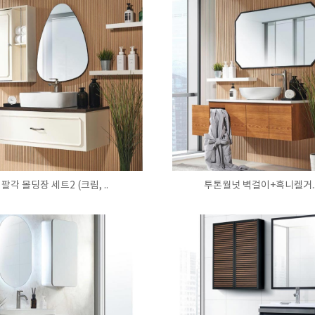
팔각 몰딩장 세트2 (크림, ..
투톤월넛 벽걸이+흑니켈거.