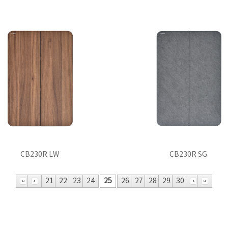
CB230R LW
CB230R SG
21
22
23
24
25
26
27
28
29
30