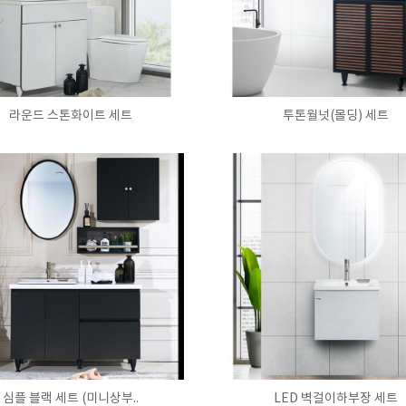
라운드 스톤화이트 세트
투톤월넛(몰딩) 세트
심플 블랙 세트 (미니상부..
LED 벽걸이하부장 세트