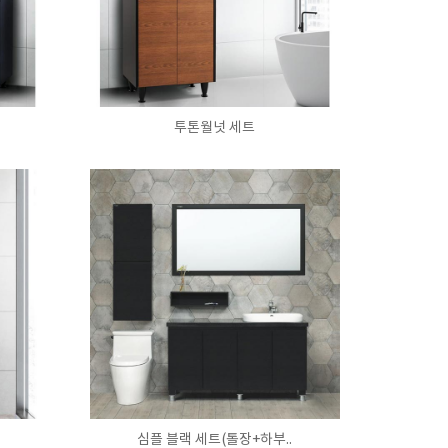
투톤월넛 세트
심플 블랙 세트(톨장+하부..