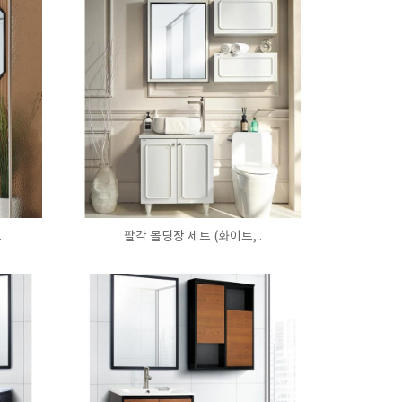
.
팔각 몰딩장 세트 (화이트,..