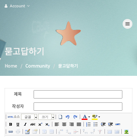
Account
Toggle na
묻고답하기
Home
Community
묻고답하기
제목
작성자
소스
글꼴
크기