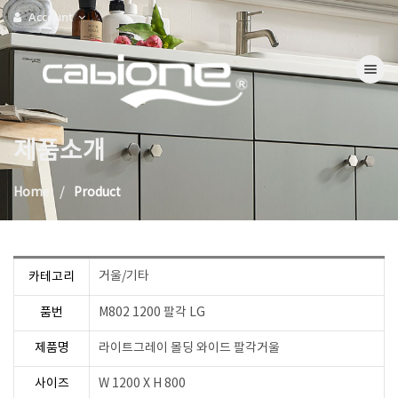
Account
Toggle na
제품소개
Home
Product
거울/기타
카테고리
품번
M802 1200 팔각 LG
제품명
라이트그레이 몰딩 와이드 팔각거울
사이즈
W 1200 X H 800