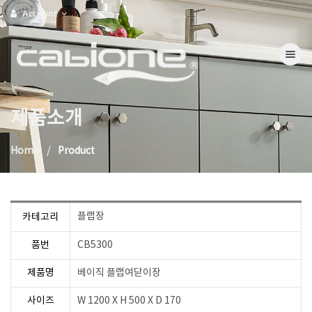
Account
Toggle na
제품소개
Home
Product
플랩장
카테고리
품번
CB5300
제품명
베이직 플랩여닫이장
사이즈
W 1200 X H 500 X D 170