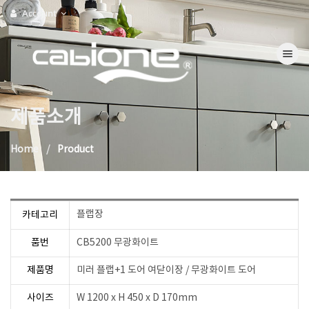
Account
Toggle na
제품소개
Home
Product
플랩장
카테고리
품번
CB5200 무광화이트
제품명
미러 플랩+1 도어 여닫이장 / 무광화이트 도어
사이즈
W 1200 x H 450 x D 170mm